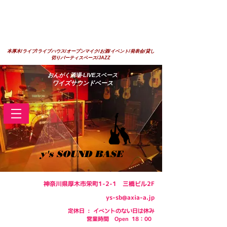
本厚木/ライブ/ライブハウス/オープンマイク/お酒/イベント/発表会/貸し
切りパーティスペース/JAZZ
​おんがく酒場-LIVEスペース
ワイズサウンドベース
y's SOUND BASE
神奈川県厚木市栄町1-2-1 三橋ビル2F
ys-sb@axia-a.jp
定休日 : イベントのない日は休み
​営業時間 Open 18：00