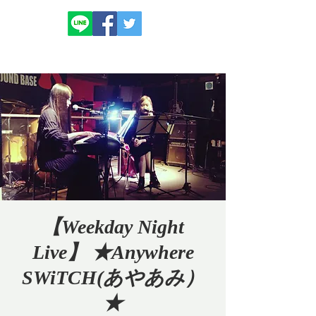
【Weekday Night
Live】 ★Anywhere
SWiTCH(あやあみ）
★