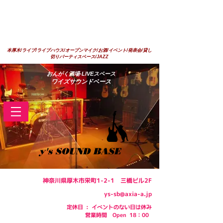
本厚木/ライブ/ライブハウス/オープンマイク/お酒/イベント/発表会/貸し
切りパーティスペース/JAZZ
​おんがく酒場-LIVEスペース
ワイズサウンドベース
y's SOUND BASE
神奈川県厚木市栄町1-2-1 三橋ビル2F
ys-sb@axia-a.jp
定休日 : イベントのない日は休み
​営業時間 Open 18：00