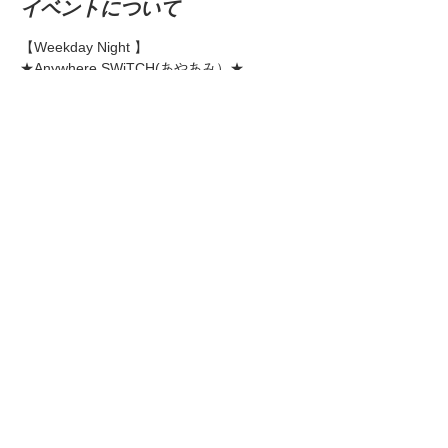
イベントについて
【Weekday Night 】
★Anywhere SWiTCH(あやあみ）★
1st. 20:00〜、2nd. 21:00〜
Charge@￥1,500-（1ドリンク付）
パワフルボイスな姉妹unit ♪ 
オリジナル曲をキーボードとギターで弾き語
ります！
さらに表示
このイベントをシェア