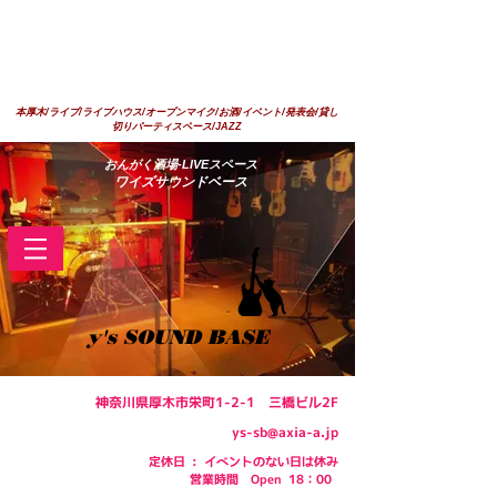
本厚木/ライブ/ライブハウス/オープンマイク/お酒/イベント/発表会/貸し
切りパーティスペース/JAZZ
​おんがく酒場-LIVEスペース
ワイズサウンドベース
y's SOUND BASE
神奈川県厚木市栄町1-2-1 三橋ビル2F
ys-sb@axia-a.jp
定休日 : イベントのない日は休み
​営業時間 Open 18：00