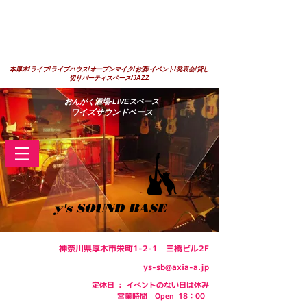
本厚木/ライブ/ライブハウス/オープンマイク/お酒/イベント/発表会/貸し
切りパーティスペース/JAZZ
​おんがく酒場-LIVEスペース
ワイズサウンドベース
y's SOUND BASE
神奈川県厚木市栄町1-2-1 三橋ビル2F
ys-sb@axia-a.jp
定休日 : イベントのない日は休み
​営業時間 Open 18：00