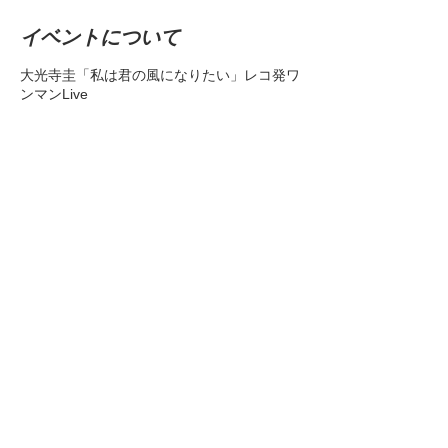
イベントについて
大光寺圭「私は君の風になりたい」レコ発ワ
ンマンLive
open 17:30/start 18:00
チケット2000円＋ドリンク別
※事前予約のみの入場となります
大光寺圭 Facebook、Twitter、Instagram の
メールで受け付け中‼
大光寺 圭：2005年「ピーチムーン」でイン
ディーズデビュー
2006年メジャーデビュー
2009年「私の水平線」フジテレビ系列「ラ
このイベントをシェア
イオンごきげんよう」エンディングテーマ曲
だいこうじけいちゃんねる
https://www.youtube.com/channel/UCx3Fyb